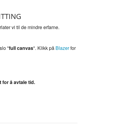
ITTING
ater vi til de mindre erfarne.
slo "
full canvas
". Klikk på
Blazer
for
 for å avtale tid.