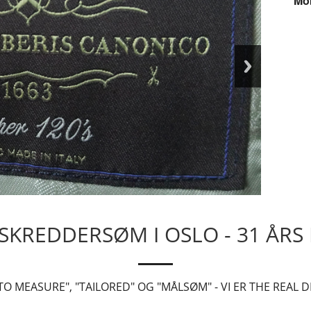
Mob
SKREDDERSØM I OSLO - 31 ÅRS
O MEASURE", "TAILORED" OG "MÅLSØM" - VI ER THE REAL D