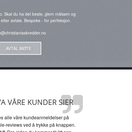
lo. Skal du ha det beste, glem målsøm og
ter avtale. Bespoke - for perfeksjon.
an@christianiaskredder.no
AVTAL MØTE
A VÅRE KUNDER SIER
s alle våre kundeanmeldelser på
le-reviews ved å trykke på knappen.