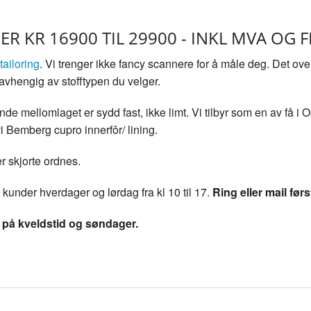
ER KR 16900 TIL 29900 - INKL MVA OG F
ailoring
. Vi trenger ikke fancy scannere for å måle deg. Det overl
 avhengig av stofftypen du velger.
de mellomlaget er sydd fast, ikke limt. Vi tilbyr som en av få i O
i Bemberg cupro innerfôr/ lining.
r skjorte ordnes.
t kunder hverdager og lørdag fra kl 10 til 17.
Ring eller mail først
 på kveldstid og søndager.