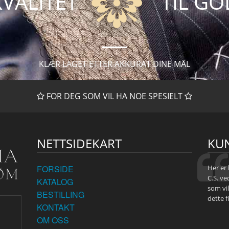
VALITET
TIL GO
KLÆR LAGET ETTER AKKURAT DINE MÅL
FOR DEG SOM VIL HA NOE SPESIELT
NETTSIDEKART
KU
FORSIDE
Her er 
C.S. ve
KATALOG
som vil
BESTILLING
dette f
KONTAKT
OM OSS