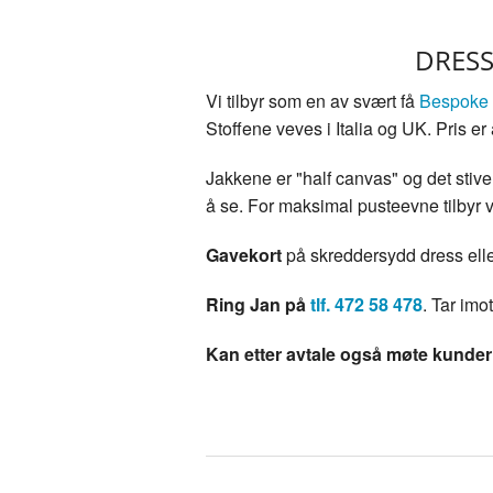
DRESS
Vi tilbyr som en av svært få
Bespoke t
Stoffene veves i Italia og UK. Pris er
Jakkene er "half canvas" og det stiven
å se. For maksimal pusteevne tilbyr v
Gavekort
på skreddersydd dress elle
Ring Jan på
tlf. 472 58 478
. Tar imo
Kan etter avtale også møte kunder