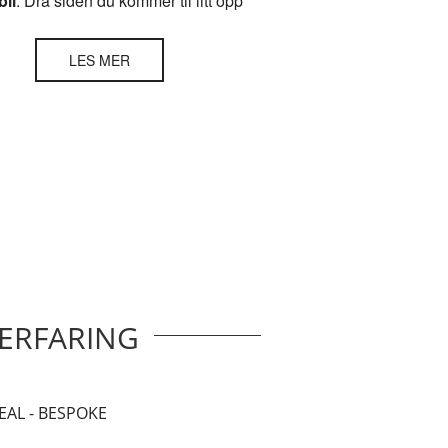
il
: Dra siden du kommer til litt opp
LES MER
 ERFARING
EAL - BESPOKE