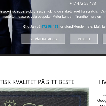
+47 472 58 478
espoke skreddersydd dress, smoking og sjakett laget fra scratch. I Os
made to measure, velg bespoke. Møter kunder i Trondheimsveien 11 et
Ring Jan på
472 58 478
for uforpliktende møte. Mail: j
SE VÅR KATALOG
PRISER
HV
TISK KVALITET PÅ SITT BESTE
Le
Goog